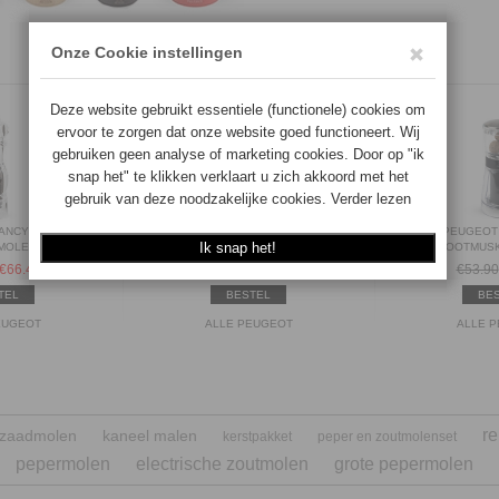
ANCY 30CM
PEUGEOT PARIS CHEF U'SELECT
PEUGEOT
MOLEN)
RVS 22CM (PEPERMOLEN)
(NOOTMUS
€
66.40
€72.90
€
69.26
€53.90
TEL
BESTEL
BE
EUGEOT
ALLE PEUGEOT
ALLE 
re
jnzaadmolen
kaneel malen
kerstpakket
peper en zoutmolenset
pepermolen
electrische zoutmolen
grote pepermolen