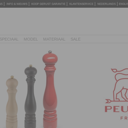
NS
INFO & NIEUWS
KOOP GERUST GARANTIE
KLANTENSERVICE
NEDERLANDS
ENGLI
SPECIAAL
MODEL
MATERIAAL
SALE