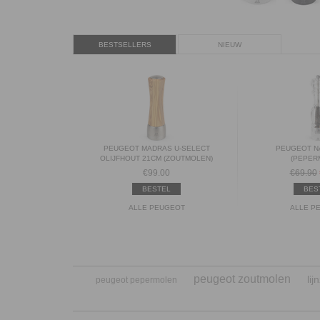
BESTSELLERS
NIEUW
PEUGEOT MADRAS U-SELECT
PEUGEOT N
OLIJFHOUT 21CM (ZOUTMOLEN)
(PEPER
€
99.00
€69.90
BESTEL
BES
ALLE PEUGEOT
ALLE P
peugeot zoutmolen
li
peugeot pepermolen