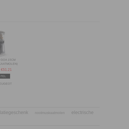
 GOA 15CM
KAATMOLEN)
€
51.21
STEL
PEUGEOT
latiegeschenk
electrische
nootmuskaatmolen