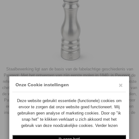
Staalbewerking ligt aan de basis van de fabelachtige geschiedenis van
Peugeot. Met het ontwerpen van zijn eerste molen in 1840, is Peugeot de
referentie geworden in de maalkunst. De molens, gebruikt door de grootste
chef-koks, zijn tegenwoordig aanwezig in alle keukens en op alle tafels van
de wereld. De collectie Chef brengt nu de meest typerende Peugeot-molen,
Paris, uit met een afwerking van rvs. Rvs van hoogstaande kwaliteit voor
een perfecte bestendigheid, een maalwerk met levenslange garantie en
instelbare maalgraad. In de keuken of op tafel, de collectie Chef wordt de
beste maatjes met de meest veeleisende fijnproevers.
€72.90
€
69.26