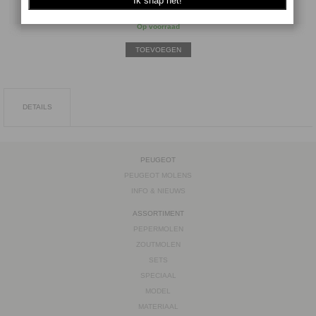
Aantal:
Op voorraad
TOEVOEGEN
DETAILS
PEUGEOT
PEUGEOT MOLENS
INFO & NIEUWS
ASSORTIMENT
PEPERMOLEN
ZOUTMOLEN
SETS
SPECIAAL
MODEL
MATERIAAL