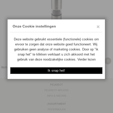
PEUGEOT ELIS SENSE U-SELECT 20CM (PEPERMOLEN)
4006950027162
Op voorraad
€109.00
€
103.55
BESTEL
1
Item
1
tot
1
(van
1
items)
PEUGEOT
PEUGEOT MOLENS
INFO & NIEUWS
ASSORTIMENT
PEPERMOLEN