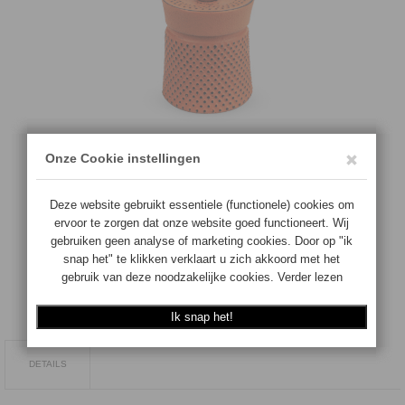
€66.90
€
63.55
Aantal:
Op voorraad
TOEVOEGEN
DETAILS