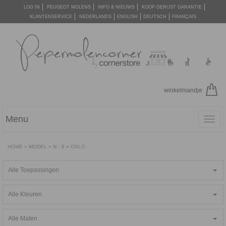
LOG IN
PEUGEOT MOLENS
INFO & NIEUWS
KOOP GERUST GARANTIE
KLANTENSERVICE
NEDERLANDS
ENGLISH
DEUTSCH
FRANÇAIS
winkelmandje
Menu
Toggl
navig
HOME
»
MODEL
»
N - S
»
OSLO
Alle Toepassingen
Alle Kleuren
Alle Maten