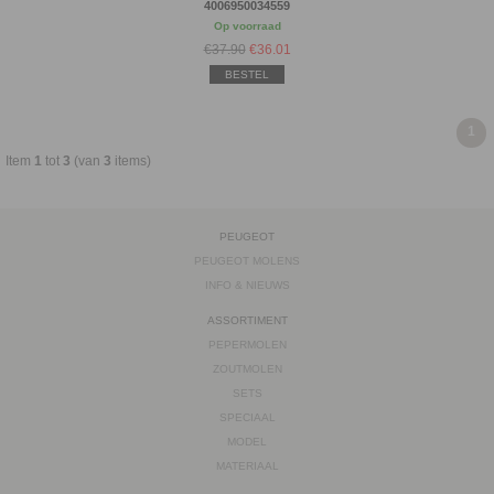
4006950034559
Op voorraad
€37.90
€
36.01
BESTEL
1
Item
1
tot
3
(van
3
items)
PEUGEOT
PEUGEOT MOLENS
INFO & NIEUWS
ASSORTIMENT
PEPERMOLEN
ZOUTMOLEN
SETS
SPECIAAL
MODEL
MATERIAAL