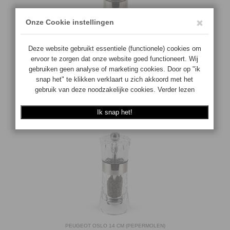
PEUGEOT OSLO GRAFIET 12CM (ZOUTMOLEN)
4006950039653
Op voorraad
€
36.90
BESTEL
PEUGEOT OSLO 14 CM (PEPERMOLEN)